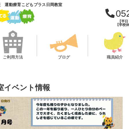
援 運動療育こどもプラス日岡教室
05
【平日：
【学校休
ご利用方法
ブログ
職員紹介
教室イベント情報